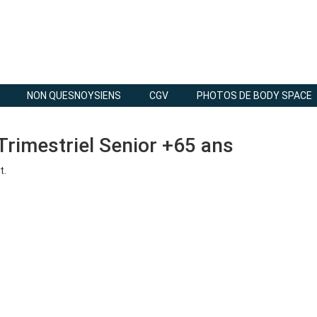
NON QUESNOYSIENS
CGV
PHOTOS DE BODY SPACE
 Trimestriel Senior +65 ans
t.