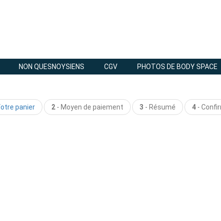
NON QUESNOYSIENS
CGV
PHOTOS DE BODY SPACE
otre panier
2
-
Moyen de paiement
3
- Résumé
4
- Confi