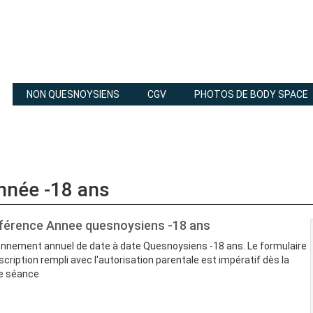
NON QUESNOYSIENS
CGV
PHOTOS DE BODY SPACE
nnée -18 ans
férence
Annee quesnoysiens -18 ans
nnement annuel de date à date Quesnoysiens -18 ans. Le formulaire
nscription rempli avec l'autorisation parentale est impératif dès la
e séance