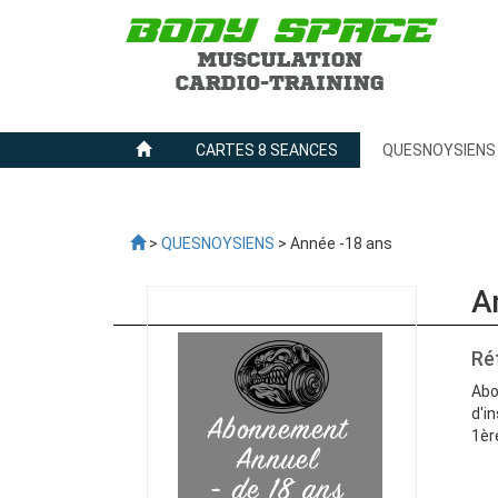
CARTES 8 SEANCES
QUESNOYSIENS
>
QUESNOYSIENS
> Année -18 ans
A
Ré
Abo
d'i
1èr